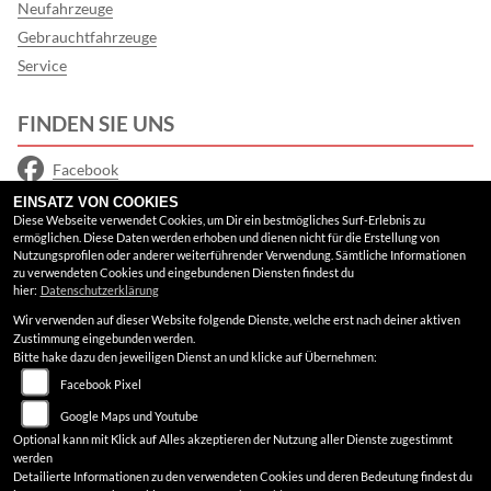
Neufahrzeuge
Gebrauchtfahrzeuge
Service
FINDEN SIE UNS
Facebook
EINSATZ VON COOKIES
Instagram
Diese Webseite verwendet Cookies, um Dir ein bestmögliches Surf-Erlebnis zu
ermöglichen. Diese Daten werden erhoben und dienen nicht für die Erstellung von
Google Maps
Nutzungsprofilen oder anderer weiterführender Verwendung. Sämtliche Informationen
zu verwendeten Cookies und eingebundenen Diensten findest du
hier:
Datenschutzerklärung
RECHTLICHES
Wir verwenden auf dieser Website folgende Dienste, welche erst nach deiner aktiven
Zustimmung eingebunden werden.
AGB
Bitte hake dazu den jeweiligen Dienst an und klicke auf Übernehmen:
Facebook Pixel
Impressum
Google Maps und Youtube
Datenschutz
Optional kann mit Klick auf Alles akzeptieren der Nutzung aller Dienste zugestimmt
werden
Disclaimer
Detailierte Informationen zu den verwendeten Cookies und deren Bedeutung findest du