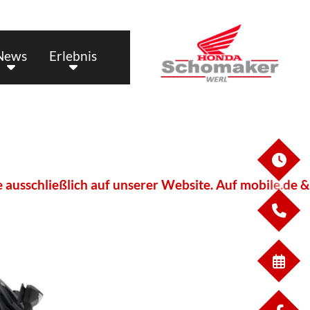
News
Erlebnis
ÖF
ließlich auf unserer Website. Auf mobile.de & Autos
KO
WE
TERM