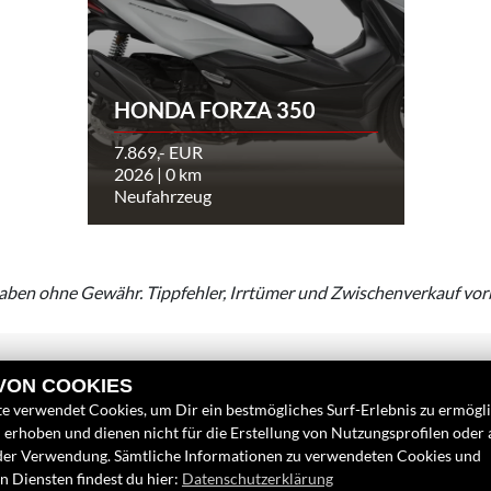
HONDA FORZA 350
7.869,- EUR
2026 | 0 km
Neufahrzeug
aben ohne Gewähr. Tippfehler, Irrtümer und Zwischenverkauf vor
 VON COOKIES
e verwendet Cookies, um Dir ein bestmögliches Surf-Erlebnis zu ermögl
erhoben und dienen nicht für die Erstellung von Nutzungsprofilen oder
der Verwendung. Sämtliche Informationen zu verwendeten Cookies und
 Diensten findest du hier:
Datenschutzerklärung
LINKS
FINDEN SIE