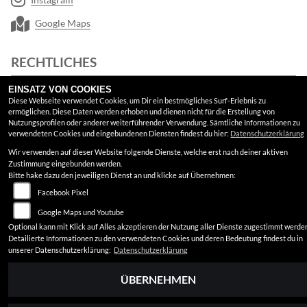
Google Maps
RECHTLICHES
EINSATZ VON COOKIES
AGB
Diese Webseite verwendet Cookies, um Dir ein bestmögliches Surf-Erlebnis zu
ermöglichen. Diese Daten werden erhoben und dienen nicht für die Erstellung von
Impressum
Nutzungsprofilen oder anderer weiterführender Verwendung. Sämtliche Informationen zu
verwendeten Cookies und eingebundenen Diensten findest du hier:
Datenschutzerklärung
Datenschutz
Wir verwenden auf dieser Website folgende Dienste, welche erst nach deiner aktiven
Zustimmung eingebunden werden.
Disclaimer
Bitte hake dazu den jeweiligen Dienst an und klicke auf Übernehmen:
Barrierefreiheit
Facebook Pixel
Google Maps und Youtube
Optional kann mit Klick auf Alles akzeptieren der Nutzung aller Dienste zugestimmt werde
Detailierte Informationen zu den verwendeten Cookies und deren Bedeutung findest du in
unserer Datenschutzerklärung:
Datenschutzerklärung
ÜBERNEHMEN